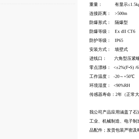
重量： 有显示≤1.5k
连接距离： >500m
防爆形式： 隔爆型
防爆等级： Ex dII CT6
防护等级： IP65
安装方式： 墙壁式
进线口： 六角型压紧
零点漂移： <±2%(F•S) /6
工作温度： -20～+50℃
环境湿度： <90%RH
传感器寿命：2年（正常
我公司产品应用涵盖了石
工业、机械制造、电子制
品配件；发货包装严密及