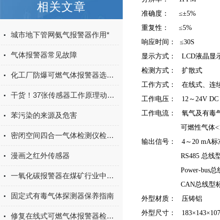
相关文章
准确度： ≤±5%
重复性：
≤
5%
城市地下管网氨气报警器作用*
响应时间： ≤30S
气体报警器常见故障
显示方式： LCD液晶显
检测方式： 扩散式
化工厂防爆可燃气体报警器选择之前记得先看这里
工作方式： 在线式、连
干货！37张传感器工作原理动图，张张经典！
工作电压： 12～24V D
工作电流： 氧气及有毒气体
苯污染的来源及危害
可燃性气体<150m
密闭空间四合一气体检测仪检测内容及功能特征一览
输出信号： 4～20 mA
漫画之红外传感器
RS485 总线型
Power-bus总
一氧化碳报警器在煤矿行业中的应用
CAN总线型标准
固定式有毒气体探测器保养指南
外型材质： 压铸铝
外型尺寸： 183×143×1
修复在线式可燃气体报警器检测系统小妙招