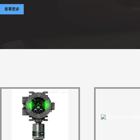
个体防护、环保安全提供强有力的保障。公司自成立以来，一直把安全
查看更多
命，积累了各行业实际的应用和整体解决方案。公司产品应用涵盖了石
化、燃气、市政建设、矿山、冶金、铁路、工程建设、污水处理、电力、..