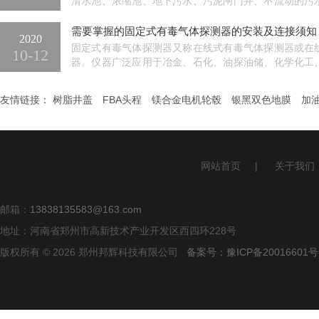
清水池、浓缩池、地下污水、污泥闸门井、不流动的污
施内都能产生...
需要掌握的固定式有毒气体探测器的安装及连接须知
2020
固定式有毒气体探测器又称在线式有毒气体探测器或在
10-12
器。仪器广泛应用于冶金、石化、油探油储、化学化工
场等行业。产...
友情链接：
树脂井盖
FBA头程
镁合金电机轮毂
银黑双色地膜
加
网站首页
|
关于我们
邮箱：
13838135583@163.com
地址：河南省郑州市高新技术产业开发区西四环228号
版权所有 © 2026 郑州邦辉科技有限公司
备案号：豫ICP备20016601号