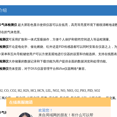
介绍
多气体检测仪
超大屏彩色显示使得仪器可以在低亮，高亮等亮度环境下都很清晰地读
潜在的气体危害。
体检测仪
可采用扩散和一体式泵吸操作，
方便个人保护和密闭空间进入等远程测量。
体检测仪
不论是电化学、催化燃烧、红外还是PID传感器都可以同时安装在仪器之上，
作菜单和五向导航键使用户可以方便直观地进行仪器的设置和功能选择。支持在线图表
体检测仪
大存储量的数据记录和下载功能为用户提供全面的数据浏览和处理功能。
体检测仪
壳体坚固，对于DSX仪器管理平台和iNet仪器网络*兼容。
O2, CO, CO2, H2, H2S, HCl, HCN, LEL, NO2, NO, NH3, O2, PH3, PID, SO2
 二氧化氯, 一氧化碳, 二氧化碳, 氢气, 硫化氢, 氯化氢, 氰化氢, LEL, 二氧化氮, 一氧化
欢迎您！
多气体检测仪
技术参数
来自局域网的朋友！有什么可以帮