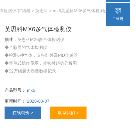
体检测仪/探测器
>
英思科
> mx6英思科MX6多气体检测仪
二维码
英思科MX6多气体检测仪
描述：
英思科MX6多气体检测仪
◆全彩屏的气体检测仪
◆检测6种气体，支持红外及PID传感器
◆菜单式操作显示，带实时趋势分析图
◆52万组超大容量数据记录
郑州邦辉科技供应多种气体报警器，进口气体检测
仪，在线式气体探测器，VOC气体检测仪等，欢迎询
产品型号：
mx6
价采购！
更新时间：
2020-09-07
在线询价 >
联系我们 >