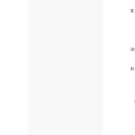
常
详
补