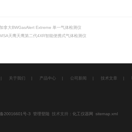
加拿大BWGasAlert Extreme 单一气体检测仪
MSA天鹰天鹰第二代4XR智能便携式气体检测仪
|
关于我们
|
产品中心
|
公司新闻
|
技术文章
|
20016601号-3
管理登陆
技术支持：
化工仪器网
sitemap.xml