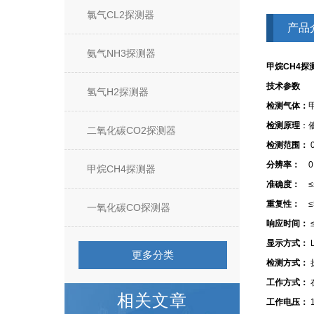
氯气CL2探测器
产品
氨气NH3探测器
甲烷CH4探
技术参数
氢气H2探测器
检测气体：
检测原理
：
二氧化碳CO2探测器
检测范围：
0
分辨率：
0.
甲烷CH4探测器
准确度：
≤
重复性：
≤
一氧化碳CO探测器
响应时间：
≤
显示方式：
更多分类
检测方式：
工作方式：
相关文章
工作电压：