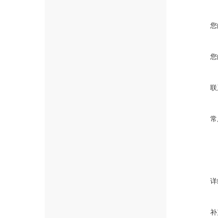
您
您
联
常
详
补