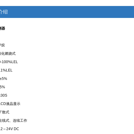
介绍
测器
甲烷
催化燃烧式
-100%LEL
1%LEL
±5%
5%
30S
LCD液晶显示
扩散式
在线式、连续工作
12～24V DC