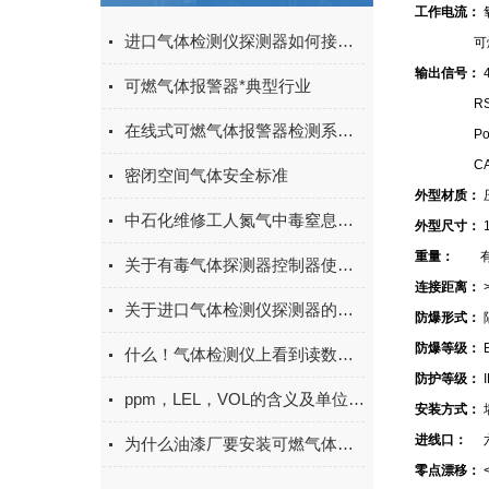
工作电流：
进口气体检测仪探测器如何接线与维护，看完再操作
可燃性气体
输出信号：
可燃气体报警器*典型行业
RS485
在线式可燃气体报警器检测系统响应速度快且稳定
Power
CAN总
密闭空间气体安全标准
外型材质：
中石化维修工人氮气中毒窒息！这危险，你也在忽视吗？
外型尺寸：
重量：
有显
关于有毒气体探测器控制器使用的一些注意事项
连接距离：
关于进口气体检测仪探测器的分类及应用的介绍
防爆形式：
防爆等级：
E
什么！气体检测仪上看到读数为负？
防护等级：
I
ppm，LEL，VOL的含义及单位换算
安装方式：
进线口：
六
为什么油漆厂要安装可燃气体报警器
零点漂移：
<