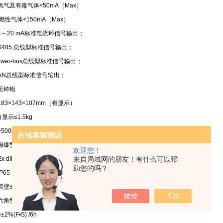
氧气及有毒气体<50mA（Max）
<150mA（Max）
4～20 mA标准电流环信号输出；
 总线型标准信号输出；
-bus总线型标准信号输出；
线型标准信号输出；
压铸铝
183×143×107mm（有显示）
示≤1.5kg
>500m
隔爆型
欢迎您！
来自局域网的朋友！有什么可以帮
x dII CT6
助您的吗？
P65
墙壁式
角型压紧螺母
±2%(F•S) /6h