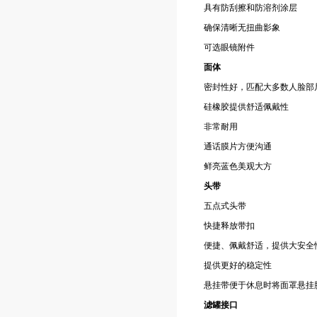
具有防刮擦和防溶剂涂层
确保清晰无扭曲影象
可选眼镜附件
面体
密封性好，匹配大多数人脸部
硅橡胶提供舒适佩戴性
非常耐用
通话膜片方便沟通
鲜亮蓝色美观大方
头带
五点式头带
快捷释放带扣
便捷、佩戴舒适，提供大安全
提供更好的稳定性
悬挂带便于休息时将面罩悬挂
滤罐接口