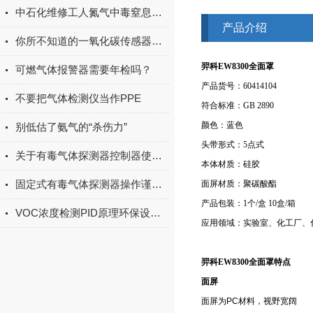
中石化维修工人氮气中毒窒息！这危险，你也在忽视吗？
产品介绍
你所不知道的一氧化碳传感器之分类
羿科EW8300全面罩
可燃气体报警器需要年检吗？
产品货号：60414104
不要把气体检测仪当作PPE
符合标准：GB 2890
颜色：蓝色
别低估了氨气的“杀伤力”
头带形式：5点式
关于有毒气体探测器控制器使用的一些注意事项
本体材质：硅胶
固定式有毒气体探测器操作谨记事项
面屏材质：聚碳酸酯
产品包装：1个/盒 10盒/箱
VOC浓度检测PID原理环保设备的检测原理
应用领域：实验室、化工厂、
羿科EW8300全面罩特点
面屏
面屏为PC材料，视野宽阔