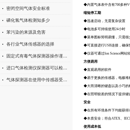
◆内置气体表中含有700多种
密闭空间气体安全标准
缩短停工期
磷化氢气体检测知多少
◆迅速启动，无需复杂设置
◆电池多可持续使用24小时
苯污染的来源及危害
◆菜单图标简明易懂，只需很
各行业气体传感器的选择
◆可直接进行USB连接，确保
◆仪器可通过Ion Science网
固定式有毒气体探测器操作谨记事项
方便易用
进口气体检测仪探测器可以检测哪些气体？看完秒懂
◆直观易用的软件
◆易于更换的传感器，电极堆
气体探测器在使用中传感器受哪些因素影响？
◆大而清晰的键盘以及小巧的
◆在照明较差的情况下提供键
安全
◆在所有环境条件下均能获得
◆本质安全；符合ATEX、IEC
使用成本低