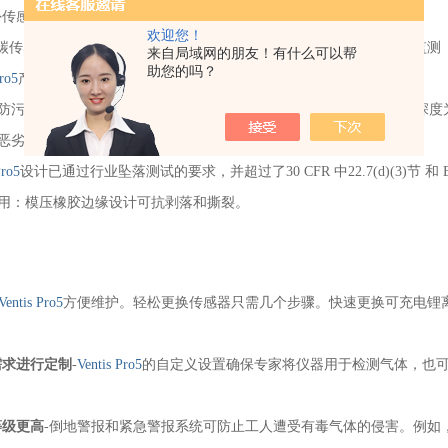
外传感器。
欢迎您！
碳传感器系列：传感器配置灵活，0−2000ppm，适用于钢铁厂的高炉
来自局域网的朋友！有什么可以帮
助您的吗？
Pro5
产品坚固耐用。
防污、防尘：防护等级IP68，
Ventis Pro5
具备高防尘/防污等级，可在深度为
恶劣
温度：
Ventis Pro5
的工作温度为 -40 °C至50 °C (-40 °F至122 °F)。
Pro5
设计已通过行业坠落测试的要求，并超过了30 CFR 中22.7(d)(3)节 和 
耐用：模压橡胶边缘设计可抗剥落和撕裂。
Ventis Pro5
方便维护。轻松更换传感器只需几个步骤。快速更换可充电锂
需求进行定制
-
Ventis Pro5
的自定义设置确保专家将仪器用于检测气体，也
等级更高
-倒地警报和紧急警报系统可防止工人遭受有毒气体的侵害。例如